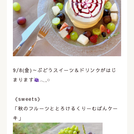
9/8(金)～ぶどうスイーツ＆ドリンクがはじ
まります
𓂃𓈒𓏸
⁡
《sweets》
「秋のフルーツととろけるくりーむぱんケー
キ」