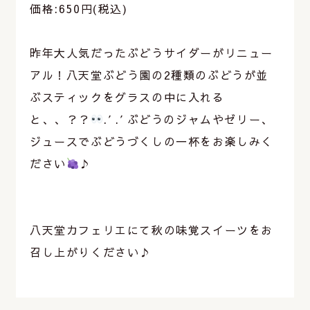
価格:650円(税込)
⁡
昨年大人気だったぶどうサイダーがリニュー
アル！八天堂ぶどう園の2種類のぶどうが並
ぶスティックをグラスの中に入れる
と、、？？
.′.′ぶどうのジャムやゼリー、
ジュースでぶどうづくしの一杯をお楽しみく
ださい
♪
⁡
⁡
八天堂カフェリエにて秋の味覚スイーツをお
召し上がりください♪