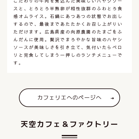
こだわりの牛肉を煮込んだ美味しいハヤシソー
スと、とろとろ半熟卵が相性抜群のふわとろ食
感オムライス。石鍋にあつあつの状態でお出し
するので、最後まであたたかくお召し上がりい
ただけます。広島県産の向原農園のたまごをふ
んだんに使用。贅沢でまろやかな旨味のハヤシ
ソースが美味しさを引き立て、気付いたらペロ
リと完食してしまう一押しのランチメニューで
す。
カフェリエへのページへ
天
空
カ
フ
ェ
＆
フ
ァ
ク
ト
リ
ー