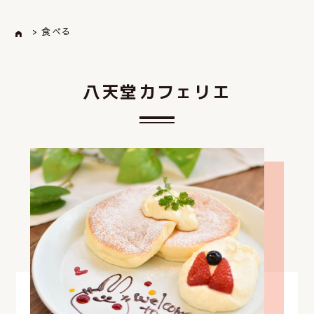
> 食べる
八
天
堂
カ
フ
ェ
リ
エ