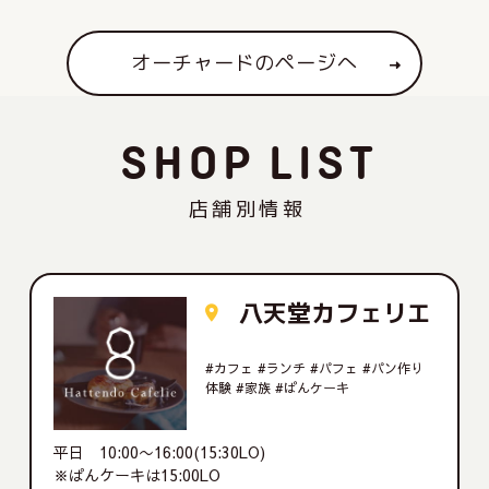
オーチャードのページへ
S
H
O
P
L
I
S
T
店
舗
別
情
報
八天堂カフェリエ
#カフェ #ランチ #パフェ #パン作り
体験 #家族 #ぱんケーキ
平日 10:00〜16:00(15:30LO)
※ぱんケーキは15:00LO