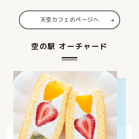
天空カフェのページへ
空
の
駅
オ
ー
チ
ャ
ー
ド