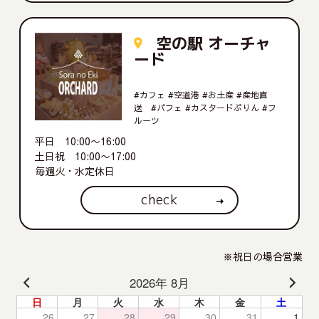
空の駅 オーチャ
ード
#カフェ #空道港 #お土産 #産地直
送 #パフェ #カスタードぷりん #フ
ルーツ
平日 10:00〜16:00
土日祝 10:00〜17:00
毎週火・水定休日
check
※祝日の場合営業
2026年 8月
日
月
火
水
木
金
土
26
27
28
29
30
31
1