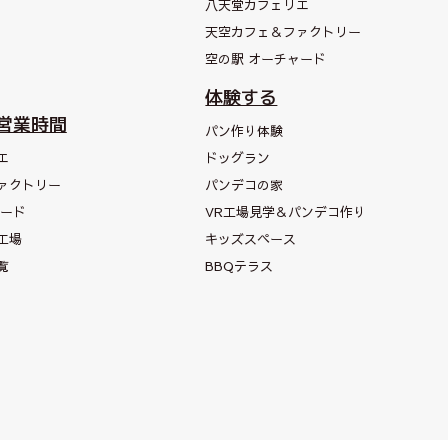
八天堂カフェリエ
天空カフェ＆
ファクトリー
空の駅 オーチャード
体験する
営業時間
パン作り体験
エ
ドッグラン
ァクトリー
パンデコの家
ャード
VR工場見学＆パンデコ作り
工場
キッズスペース
覧
BBQテラス