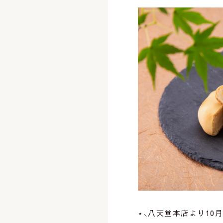
⋆⸜八天堂本店より10月