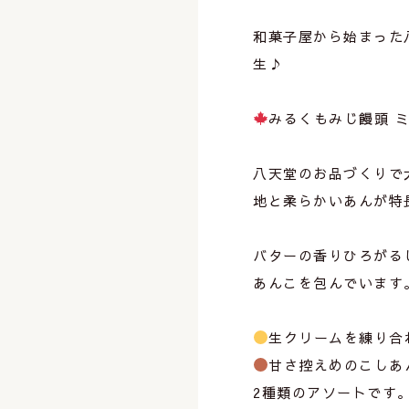
⁡
和菓子屋から始まった
生♪
⁡
みるくもみじ饅頭 
⁡
八天堂のお品づくりで
地と柔らかいあんが特
⁡
バターの香りひろがる
あんこを包んでいます
⁡
生クリームを練り合
甘さ控えめのこしあ
2種類のアソートです