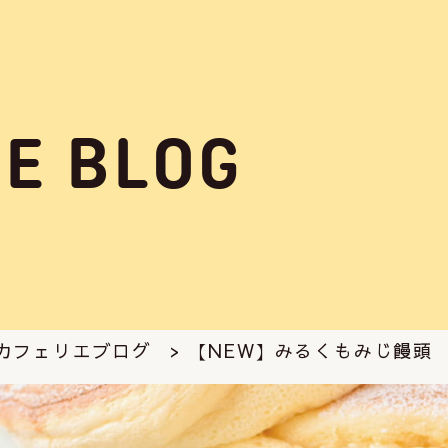
GE BLOG
 カフェリエブログ
> 【NEW】みるくもみじ饅頭