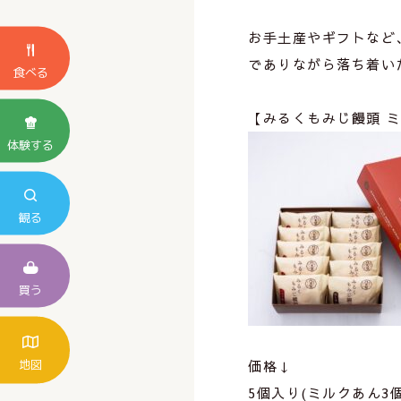
⁡
お手土産やギフトなど
でありながら落ち着い
食べる
⁡
【みるくもみじ饅頭 
体験する
観る
買う
地図
価格↓
5個入り(ミルクあん3個