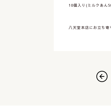
10個入り(ミルクあん5個
⁡
⁡
八天堂本店にお立ち寄