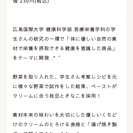
個 230円(税込)
⁡
⁡
広島国際大学 健康科学部 医療栄養学科の学
生さんの研究の一環で「体に優しい自然の素
材で栄養を摂取できる健康を意識した商品」
をテーマに開発 .*゜
⁡
野菜を取り入れた、学生さん考案レシピを元
に様々な野菜で試作をした結果、ペーストが
クリームに合う枝豆ときなこを採用！
⁡
素材本来の味わいを大切にした優しいくちど
けのクリームのとろける食感と「揚げ焼き製