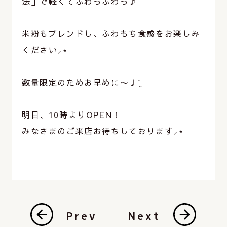
法」で軽くてふわっふわっ♪
⁡
米粉もブレンドし、ふわもち食感をお楽しみ
ください⸝‍⋆
⁡
数量限定のためお早めに〜♩¨̮
⁡
明日、10時よりOPEN！
みなさまのご来店お待ちしております⸝‍⋆
⁡
Prev
Next