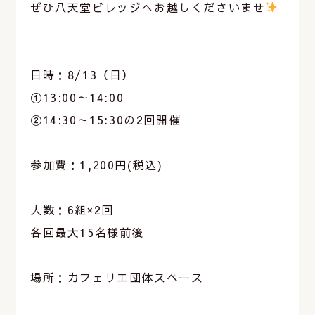
ぜひ八天堂ビレッジへお越しくださいませ
️
⁡
⁡
日時：8/13（日）
①13:00～14:00
②14:30～15:30の2回開催
⁡
参加費：1,200円(税込)
⁡
人数：6組×2回
各回最大15名様前後
⁡
場所：カフェリエ団体スペース
⁡