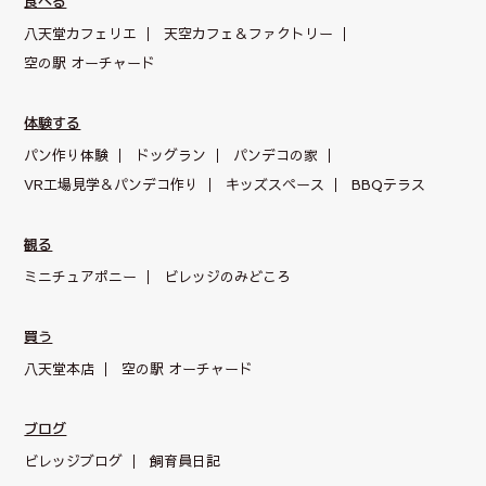
食べる
八天堂カフェリエ
天空カフェ＆
ファクトリー
空の駅 オーチャード
体験する
パン作り体験
ドッグラン
パンデコの家
VR工場見学＆パンデコ作り
キッズスペース
BBQテラス
観る
ミニチュアポニー
ビレッジのみどころ
買う
八天堂本店
空の駅 オーチャード
ブログ
ビレッジブログ
飼育員日記