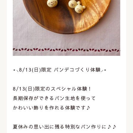
⋆⸜8/13(日)限定 パンデコづくり体験⸝‍⋆
⁡
8/13(日)限定のスペシャル体験！
長期保存ができるパン生地を使って
かわいい飾りを作れる体験です♪
⁡
夏休みの思い出に残る特別なパン作りに♪♪