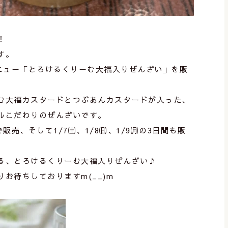
！
す。
メニュー「とろけるくりーむ大福入りぜんざい」を販
む大福カスタードとつぶあんカスタードが入った、
ルこだわりのぜんざいです。
販売、そして1/7㈯、1/8㈰、1/9㈪の3日間も販
る、とろけるくりーむ大福入りぜんざい♪
お待ちしておりますm(__)m