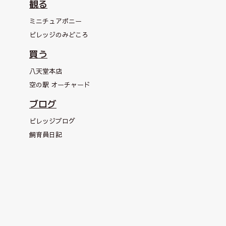
観る
ミニチュアポニー
ビレッジのみどころ
買う
八天堂本店
空の駅 オーチャード
ブログ
ビレッジブログ
飼育員日記