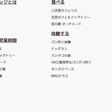
ッジとは
食べる
八天堂カフェリエ
天空カフェ＆
ファクトリー
空の駅 オーチャード
体験する
営業時間
パン作り体験
エ
ドッグラン
ァクトリー
パンデコの家
ャード
VR工場見学＆パンデコ作り
工場
キッズスペース
覧
BBQテラス