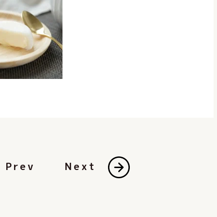
Prev
Next