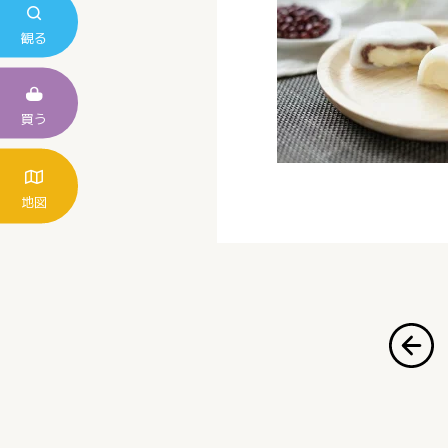
観る
買う
地図