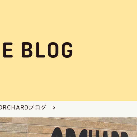
GE BLOG
 ORCHARDブログ
>