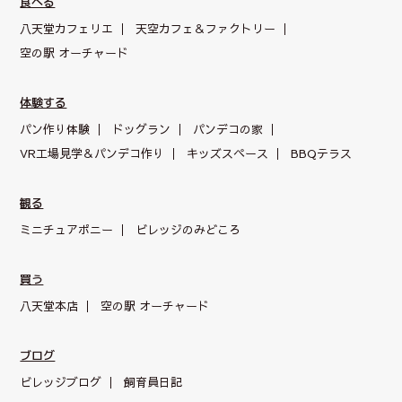
食べる
八天堂カフェリエ
天空カフェ＆
ファクトリー
空の駅 オーチャード
体験する
パン作り体験
ドッグラン
パンデコの家
VR工場見学＆パンデコ作り
キッズスペース
BBQテラス
観る
ミニチュアポニー
ビレッジのみどころ
買う
八天堂本店
空の駅 オーチャード
ブログ
ビレッジブログ
飼育員日記