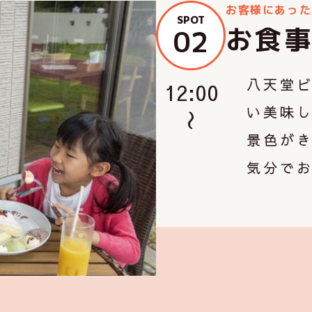
お客様にあった
SPOT
お食
02
八天堂
12:00
い美味
景色が
気分で