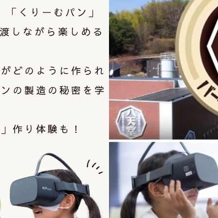
、「くりーむパン」
見渡しながら楽しめる
ンがどのように作られ
パンの製造の秘密を学
コ」作り体験も！