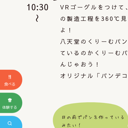
10:30
VRゴーグルをつけて
の製造工程を360℃
よ！
八天堂のくりーむパ
ているのかくりーむ
んじゃおう！
オリジナル「パンデ
食べる
体験する