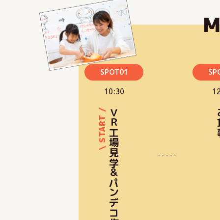
SPOT01
SP
10:30
12
ＶＲ工場見学＆パンデコ作り
お